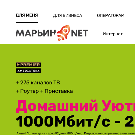
ДЛЯ МЕНЯ
ДЛЯ БИЗНЕСА
ОПЕРАТОРАМ
Интернет
Небывалая мощь роутера BE19000
с новой частотой Wi-Fi только в G-MAX PRO I
Скорость до 10
+Wi-Fi 6ГГц