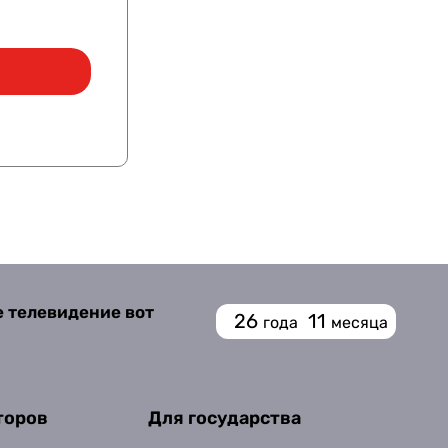
е телевидение вот
26
11
года
месяца
торов
Для государства