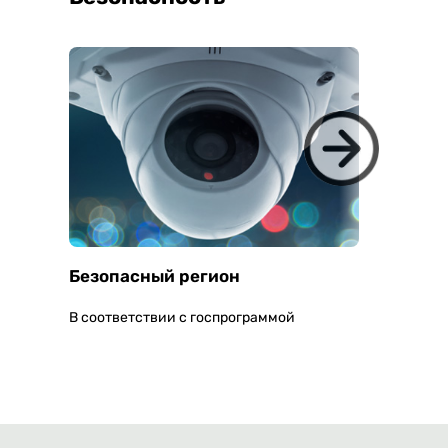
Безопасный регион
Умная 
В соответствии с госпрограммой
Установк
ия? Мы
решений 