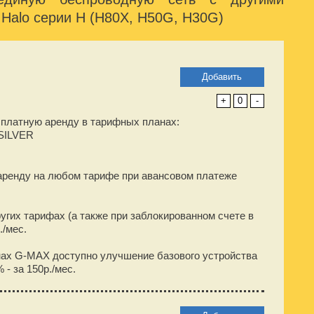
Halo серии H (H80X, H50G, H30G)
Добавить
+
0
-
сплатную аренду
в тарифных планах:
SILVER
аренду на любом тарифе при авансовом платеже
угих тарифах (а также при заблокированном счете в
./мес.
нах G-MAX доступно улучшение базового устройства
 - за 150р./мес.