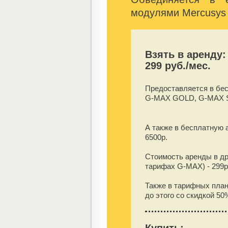
модулями Mercusys 
Взять в аренду:
299 руб./мес.
Предоставляется в бе
G-MAX GOLD, G-MAX 
А также в бесплатную 
6500
р.
Стоимость аренды в др
тарифах G-MAX) -
299
р
Также в тарифных пла
до этого со скидкой 50%