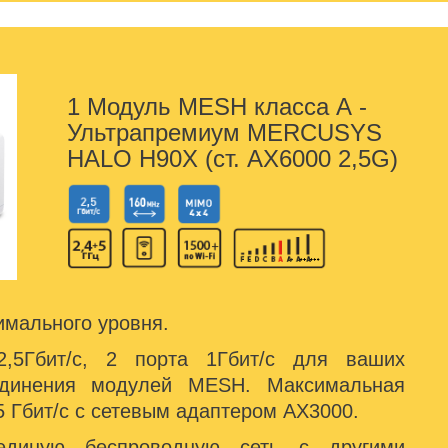
1 Модуль MESH класса А -
Ультрапремиум MERCUSYS
HALO H90X (ст. AX6000 2,5G)
мального уровня.
,5Гбит/с, 2 порта 1Гбит/с для ваших
единения модулей MESH. Максимальная
,5 Гбит/с с сетевым адаптером AX3000.
единую беспроводную сеть с другими