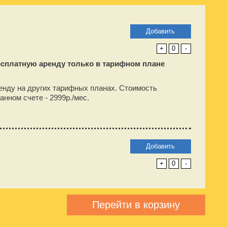
Добавить
+
0
-
есплатную аренду только в тарифном плане
енду на других тарифных планах. Стоимость
анном счете -
2999
р./мес.
Добавить
+
0
-
Перейти в корзину