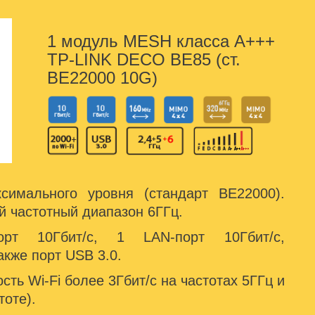
1 модуль MESH класса А+++
TP-LINK DECO BE85 (ст.
BE22000 10G)
имального уровня (стандарт BE22000).
 частотный диапазон 6ГГц.
т 10Гбит/с, 1 LAN-порт 10Гбит/с,
также порт USB 3.0.
ть Wi-Fi более 3Гбит/с на частотах 5ГГц и
тоте).