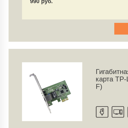
990 руб.
Гигабитна
карта TP-
F)