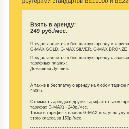
роутерами стандартов BE19000 и BE22
Взять в аренду:
249 руб./мес.
Предоставляется в бесплатную аренду
в тарифн
G-MAX GOLD, G-MAX SILVER, G-MAX BRONZE
Предоставляется в бесплатную аренду
с аванс
тарифных планах:
Домашний Лучший.
А также в бесплатную аренду на любом тарифе 
4500
р.
Стоимость аренды в других тарифах (а также пр
тарифах G-MAX) -
249
р./мес.
Также в тарифных планах G-MAX доступно улуч
этого класса за 150р./мес.