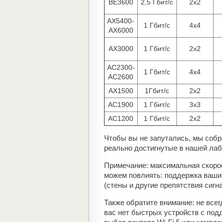
BE3600
2,5 Гбит/с
2х2
AX5400-
1 Гбит/с
4х4
AX6000
AX3000
1 Гбит/с
2х2
AC2300-
1 Гбит/с
4х4
AC2600
AX1500
1Гбит/с
2х2
AC1900
1 Гбит/с
3х3
AC1200
1 Гбит/с
2х2
Чтобы вы не запутались, мы собра
реально достигнутые в нашей лаб
Примечание: максимальная скорос
можем повлиять: поддержка вашим
(стены и другие препятствия сигн
Также обратите внимание: не все
вас нет быстрых устройств с подд