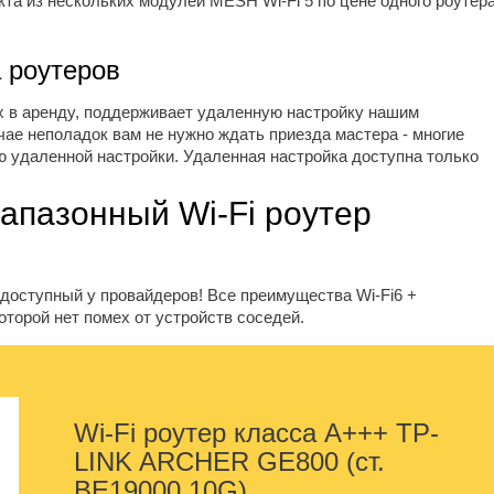
кта из нескольких модулей MESH Wi-Fi 5 по цене одного роутер
 роутеров
х в аренду, поддерживает удаленную настройку нашим
учае неполадок вам не нужно ждать приезда мастера - многие
 удаленной настройки. Удаленная настройка доступна только
апазонный Wi-Fi роутер
 доступный у провайдеров! Все преимущества Wi-Fi6 +
оторой нет помех от устройств соседей.
Wi-Fi роутер класса А+++ TP-
LINK ARCHER GE800 (ст.
BE19000 10G)