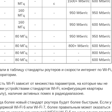
-
-
1500+ Мбит/с
600 Мбит/с
МГц
с
160
-
-
-
950 Мбит/с
950 Мбит/с
МГц
160
-
-
-
950 Мбит/с
600 Мбит/с
МГц
-
80 МГц
-
-
950 Мбит/с
950 Мбит/с
-
80 МГц
-
-
800+ Мбит/с
600 Мбит/с
-
80 МГц
-
-
-
800 Мбит/с
-
80 МГц
-
-
-
600 Мбит/с
ли в таблицу стандарты роутеров и скорости интернет по Wi-Fi,
оратории.
ть Wi-Fi зависит от множества параметров, на которые мы не
и устройствами стандартов Wi-Fi, конфигурация квартиры
алу), наличие активных помех в радиодиапазоне.
гда более новый стандарт роутера будет более быстрым. Если у
ержкой Wi-Fi 6 или Wi-Fi 7, более правильным может оказаться