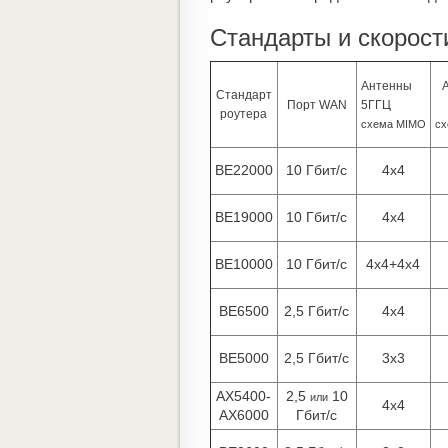
Стандарты и скорост
Антенны
Стандарт
Порт WAN
5ГГЦ
роутера
схема MIMO
сх
BE22000
10 Гбит/с
4х4
BE19000
10 Гбит/с
4х4
BE10000
10 Гбит/с
4х4+4x4
BE6500
2,5 Гбит/с
4х4
BE5000
2,5 Гбит/с
3х3
AX5400-
2,5
10
или
4х4
AX6000
Гбит/с