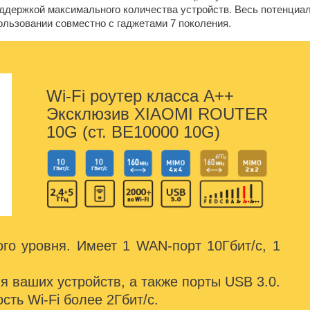
ддержкой максимального количества устройств. Весь потенциа
ользовании совместно с гаджетами 7 поколения.
Wi-Fi роутер класса А++
Эксклюзив XIAOMI ROUTER
10G (ст. BE10000 10G)
го уровня. Имеет 1 WAN-порт 10Гбит/с, 1
ля ваших устройств, а также порты USB 3.0.
ть Wi-Fi более 2Гбит/с.