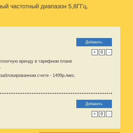
ый частотный диапазон 5,8ГГц.
Добавить
+
0
-
сплатную аренду в тарифном плане
.
заблокированном счете -
1499
р./мес.
Добавить
+
0
-