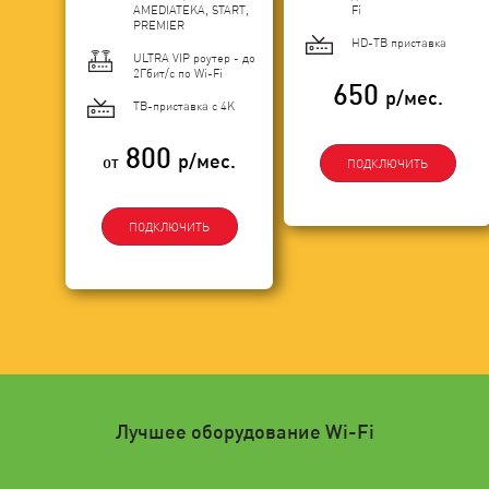
AMEDIATEKA, START,
Fi
PREMIER
HD-ТВ приставка
ULTRA VIP роутер - до
2Гбит/c по Wi-Fi
650
р/мес.
ТВ-приставка с 4K
800
р/мес.
от
ПОДКЛЮЧИТЬ
ПОДКЛЮЧИТЬ
Лучшее оборудование Wi-Fi