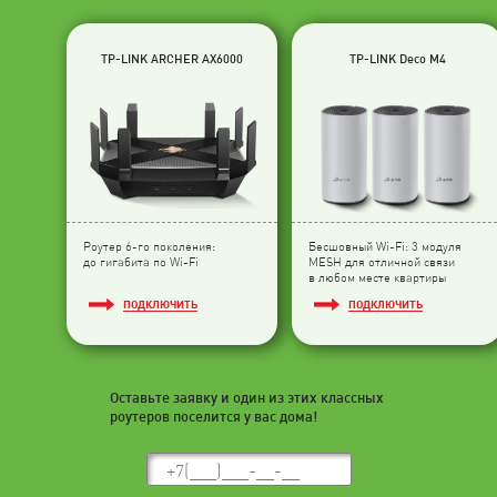
TP-LINK ARCHER AX6000
TP-LINK Deco M4
Роутер 6-го поколения:
Бесшовный Wi-Fi: 3 модуля
до гигабита по Wi-Fi
МESH для отличной связи
в любом месте квартиры
ПОДКЛЮЧИТЬ
ПОДКЛЮЧИТЬ
Оставьте заявку и один из этих классных
роутеров поселится у вас дома!