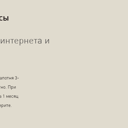
осы
интернета и
апотня 3-
тно. При
а 1 месяц
ерите.