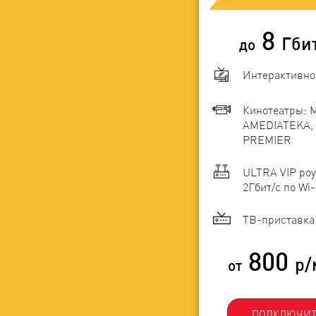
8
Гби
до
Интерактивно
Кинотеатры: 
AMEDIATEKA, 
PREMIER
ULTRA VIP роу
2Гбит/c по Wi-
ТВ-приставка 
800
р/
от
ПОДКЛЮЧИТ