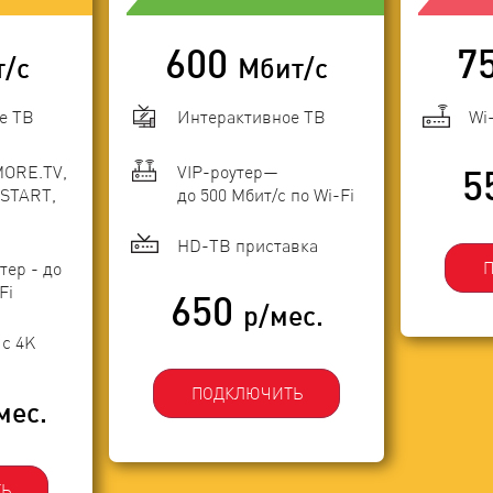
600
7
т/с
Мбит/с
е ТВ
Интерактивное ТВ
Wi
MORE.TV,
VIP-роутер—
5
START,
до 500 Мбит/с по Wi-Fi
HD-ТВ приставка
тер - до
Fi
650
р/мес.
с 4K
ПОДКЛЮЧИТЬ
мес.
Ь