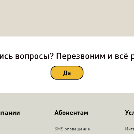
ись вопросы? Перезвоним и всё 
Да
мпании
Абонентам
Ус
SMS оповещение
Инт