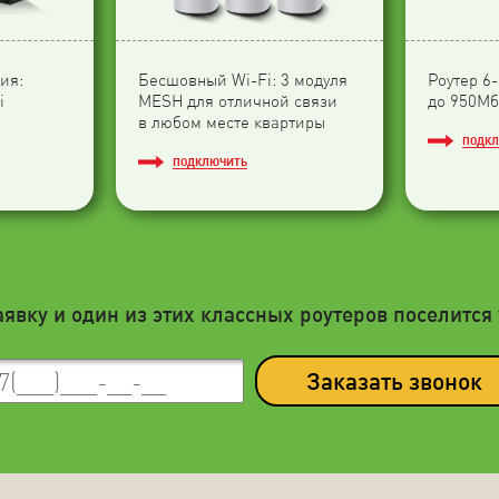
ия:
Бесшовный Wi-Fi: 3 модуля
Роутер 6
i
МESH для отличной связи
до 950Мб
в любом месте квартиры
ПОДК
ПОДКЛЮЧИТЬ
аявку и один из этих классных роутеров поселится 
Заказать звонок