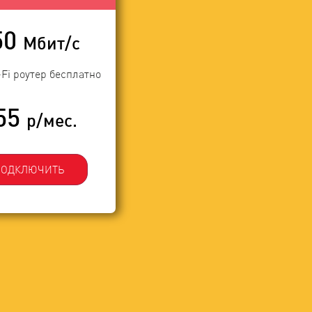
50
Мбит/с
-Fi роутер бесплатно
55
р/мес.
ПОДКЛЮЧИТЬ