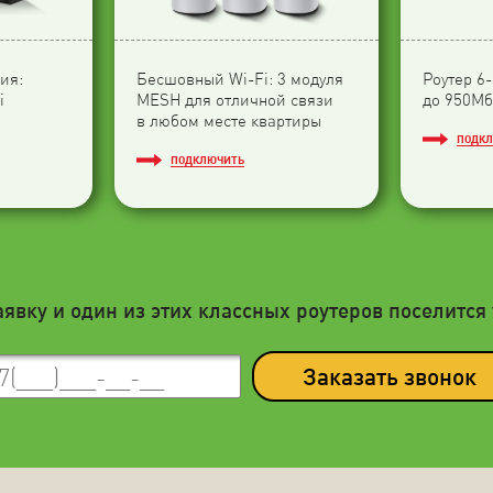
ия:
Бесшовный Wi-Fi: 3 модуля
Роутер 6
i
МESH для отличной связи
до 950Мб
в любом месте квартиры
ПОДК
ПОДКЛЮЧИТЬ
аявку и один из этих классных роутеров поселится 
Заказать звонок