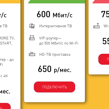
600
7
т/с
Мбит/с
е ТВ
Интерактивное ТВ
Wi
MORE.TV,
VIP-роутер—
5
START,
до 500 Мбит/с по Wi-Fi
HD-ТВ приставка
тер - до
Fi
650
р/мес.
с 4K
ПОДКЛЮЧИТЬ
мес.
Ь