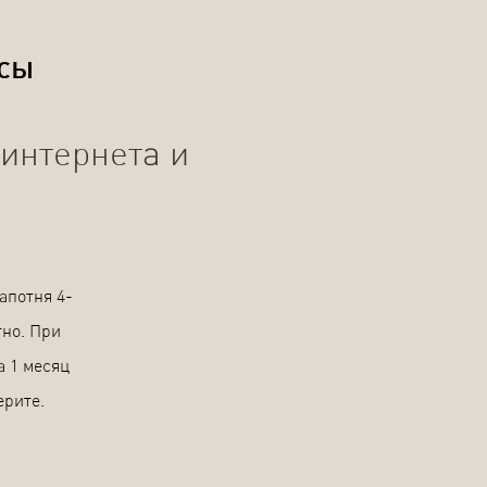
осы
интернета и
апотня 4-
тно. При
а 1 месяц
ерите.