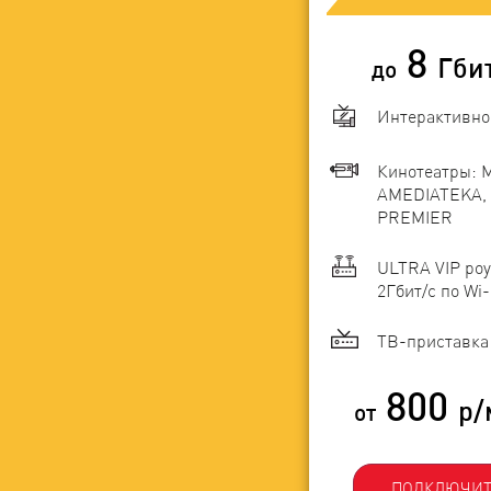
8
Гби
до
Интерактивно
Кинотеатры: 
AMEDIATEKA, 
PREMIER
ULTRA VIP роу
2Гбит/c по Wi-
ТВ-приставка 
800
р/
от
ПОДКЛЮЧИТ