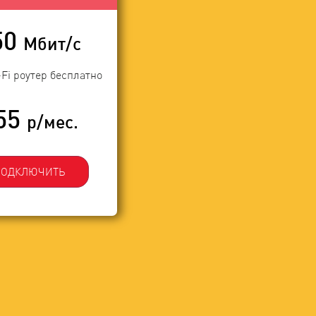
50
Мбит/с
-Fi роутер бесплатно
55
р/мес.
ПОДКЛЮЧИТЬ