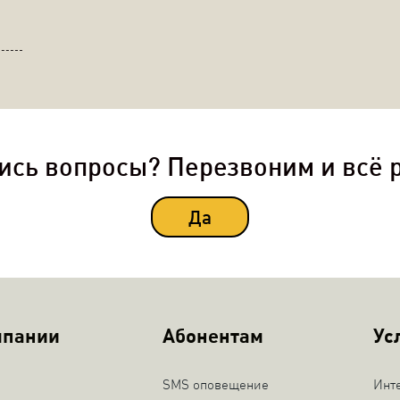
ись вопросы? Перезвоним и всё 
Да
мпании
Абонентам
Ус
SMS оповещение
Инт