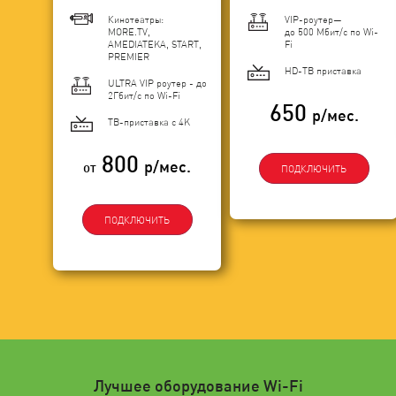
Кинотеатры:
VIP-роутер—
MORE.TV,
до 500 Мбит/с по Wi-
AMEDIATEKA, START,
Fi
PREMIER
HD-ТВ приставка
ULTRA VIP роутер - до
2Гбит/c по Wi-Fi
650
р/мес.
ТВ-приставка с 4K
800
р/мес.
от
ПОДКЛЮЧИТЬ
ПОДКЛЮЧИТЬ
Лучшее оборудование Wi-Fi