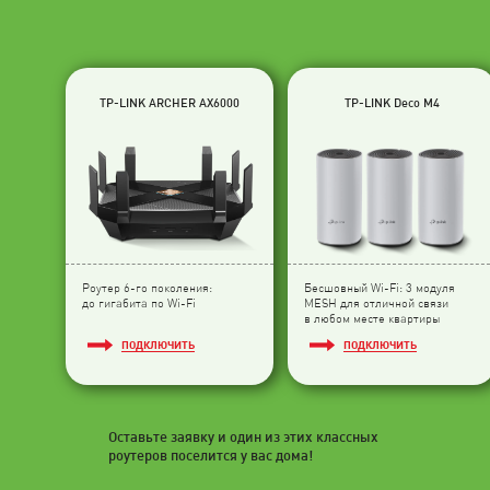
TP-LINK ARCHER AX6000
TP-LINK Deco M4
Роутер 6-го поколения:
Бесшовный Wi-Fi: 3 модуля
до гигабита по Wi-Fi
МESH для отличной связи
в любом месте квартиры
ПОДКЛЮЧИТЬ
ПОДКЛЮЧИТЬ
Оставьте заявку и один из этих классных
роутеров поселится у вас дома!