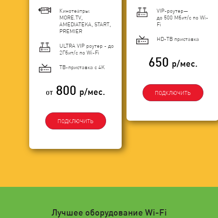
Кинотеатры:
VIP-роутер—
MORE.TV,
до 500 Мбит/с по Wi-
AMEDIATEKA, START,
Fi
PREMIER
HD-ТВ приставка
ULTRA VIP роутер - до
2Гбит/c по Wi-Fi
650
р/мес.
ТВ-приставка с 4K
800
р/мес.
от
ПОДКЛЮЧИТЬ
ПОДКЛЮЧИТЬ
Лучшее оборудование Wi-Fi