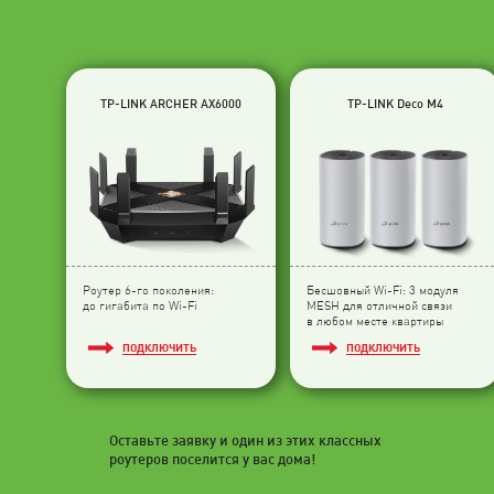
TP-LINK ARCHER AX6000
TP-LINK Deco M4
Роутер 6-го поколения:
Бесшовный Wi-Fi: 3 модуля
до гигабита по Wi-Fi
МESH для отличной связи
в любом месте квартиры
ПОДКЛЮЧИТЬ
ПОДКЛЮЧИТЬ
Оставьте заявку и один из этих классных
роутеров поселится у вас дома!