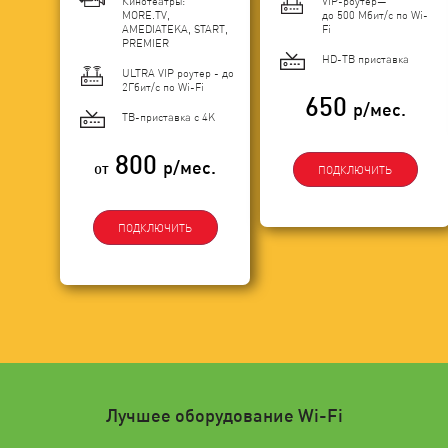
Кинотеатры:
VIP-роутер—
MORE.TV,
до 500 Мбит/с по Wi-
AMEDIATEKA, START,
Fi
PREMIER
HD-ТВ приставка
ULTRA VIP роутер - до
2Гбит/c по Wi-Fi
650
р/мес.
ТВ-приставка с 4K
800
р/мес.
от
ПОДКЛЮЧИТЬ
ПОДКЛЮЧИТЬ
Лучшее оборудование Wi-Fi