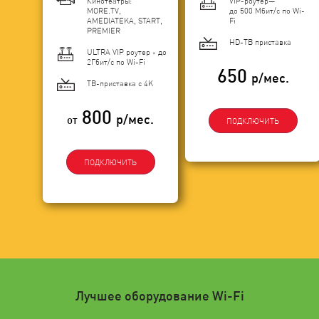
Кинотеатры:
VIP-роутер—
MORE.TV,
до 500 Мбит/с по Wi-
AMEDIATEKA, START,
Fi
PREMIER
HD-ТВ приставка
ULTRA VIP роутер - до
2Гбит/c по Wi-Fi
650
р/мес.
ТВ-приставка с 4K
800
р/мес.
от
ПОДКЛЮЧИТЬ
ПОДКЛЮЧИТЬ
Лучшее оборудование Wi-Fi