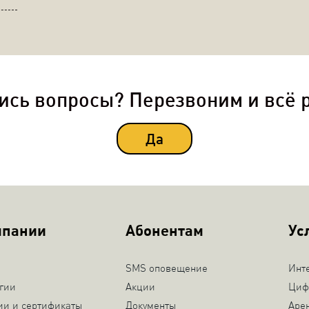
ись вопросы? Перезвоним и всё 
Да
мпании
Абонентам
Ус
SMS оповещение
Инт
гии
Акции
Циф
ии и сертификаты
Документы
Аре