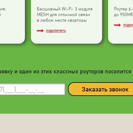
ия:
Бесшовный Wi-Fi: 3 модуля
Роутер 6
i
МESH для отличной связи
до 950Мб
в любом месте квартиры
ПОДК
ПОДКЛЮЧИТЬ
аявку и один из этих классных роутеров поселится 
Заказать звонок