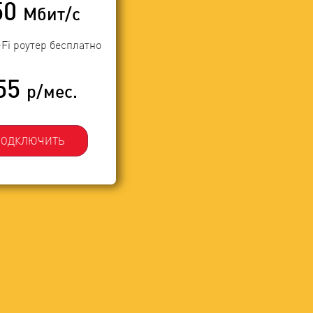
50
Мбит/с
-Fi роутер бесплатно
55
р/мес.
ПОДКЛЮЧИТЬ