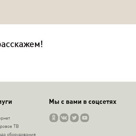
расскажем!
луги
Мы с вами в соцсетях
ернет
ровое ТВ
нда оборудования