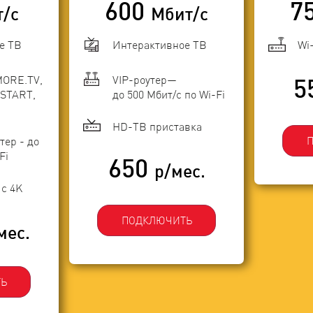
600
7
т/с
Мбит/с
е ТВ
Интерактивное ТВ
Wi
MORE.TV,
VIP-роутер—
5
START,
до 500 Мбит/с по Wi-Fi
HD-ТВ приставка
тер - до
Fi
650
р/мес.
с 4K
ПОДКЛЮЧИТЬ
мес.
Ь