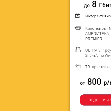
8
Гби
до
Интерактивно
Кинотеатры: 
AMEDIATEKA, 
PREMIER
ULTRA VIP роу
2Гбит/c по Wi-
ТВ-приставка 
800
р/
от
ПОДКЛЮЧИТ