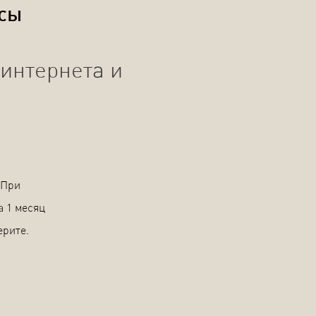
осы
интернета и
 При
а 1 месяц
ерите.