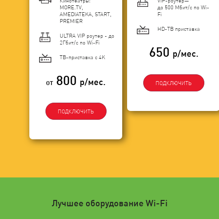
Кинотеатры:
VIP-роутер—
MORE.TV,
до 500 Мбит/с по Wi-
AMEDIATEKA, START,
Fi
PREMIER
HD-ТВ приставка
ULTRA VIP роутер - до
2Гбит/c по Wi-Fi
650
р/мес.
ТВ-приставка с 4K
800
р/мес.
от
ПОДКЛЮЧИТЬ
ПОДКЛЮЧИТЬ
Лучшее оборудование Wi-Fi