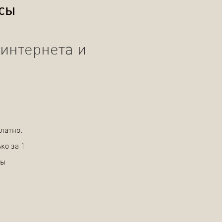
осы
интернета и
латно.
ко за 1
вы