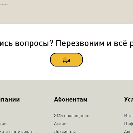
ись вопросы? Перезвоним и всё 
Да
мпании
Абонентам
Ус
SMS оповещение
Инт
гии
Акции
Циф
ии и сертификаты
Документы
Аре