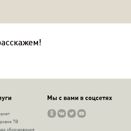
расскажем!
луги
Мы с вами в соцсетях
ернет
ровое ТВ
нда оборудования