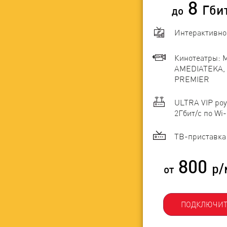
8
Гби
до
Интерактивно
Кинотеатры: 
AMEDIATEKA, 
PREMIER
ULTRA VIP роу
2Гбит/c по Wi-
ТВ-приставка 
800
р/
от
ПОДКЛЮЧИТ