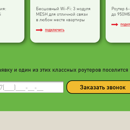
ия:
Бесшовный Wi-Fi: 3 модуля
Роутер 6
i
МESH для отличной связи
до 950Мб
в любом месте квартиры
ПОДК
ПОДКЛЮЧИТЬ
аявку и один из этих классных роутеров поселится 
Заказать звонок