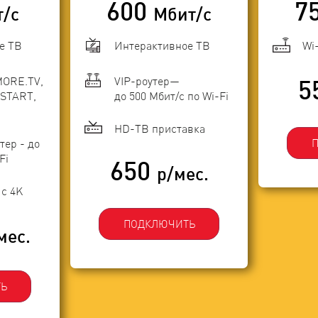
600
7
т/с
Мбит/с
е ТВ
Интерактивное ТВ
Wi
MORE.TV,
VIP-роутер—
5
START,
до 500 Мбит/с по Wi-Fi
HD-ТВ приставка
тер - до
Fi
650
р/мес.
с 4K
ПОДКЛЮЧИТЬ
мес.
Ь