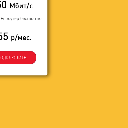
50
Мбит/с
-Fi роутер бесплатно
55
р/мес.
ПОДКЛЮЧИТЬ