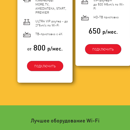
Кинотеатры:
VIP-роутер—
MORE.TV,
до 500 Мбит/с по Wi-
AMEDIATEKA, START,
Fi
PREMIER
HD-ТВ приставка
ULTRA VIP роутер - до
2Гбит/c по Wi-Fi
650
р/мес.
ТВ-приставка с 4K
800
р/мес.
от
ПОДКЛЮЧИТЬ
ПОДКЛЮЧИТЬ
Лучшее оборудование Wi-Fi