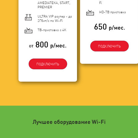
AMEDIATEKA, START,
Fi
PREMIER
HD-ТВ приставка
ULTRA VIP роутер - до
2Гбит/c по Wi-Fi
650
р/мес.
ТВ-приставка с 4K
800
р/мес.
от
ПОДКЛЮЧИТЬ
ПОДКЛЮЧИТЬ
Лучшее оборудование Wi-Fi