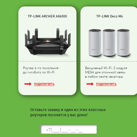
TP-LINK ARCHER AX6000
TP-LINK Deco M4
Роутер 6-го поколения:
Бесшовный Wi-Fi: 3 модуля
до гигабита по Wi-Fi
МESH для отличной связи
в любом месте квартиры
ПОДКЛЮЧИТЬ
ПОДКЛЮЧИТЬ
Оставьте заявку и один из этих классных
роутеров поселится у вас дома!