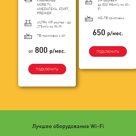
Кинотеатры:
VIP-роутер—
MORE.TV,
до 500 Мбит/с по Wi-
AMEDIATEKA, START,
Fi
PREMIER
HD-ТВ приставка
ULTRA VIP роутер - до
2Гбит/c по Wi-Fi
650
р/мес.
ТВ-приставка с 4K
800
р/мес.
от
ПОДКЛЮЧИТЬ
ПОДКЛЮЧИТЬ
Лучшее оборудование Wi-Fi