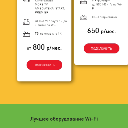
Кинотеатры:
VIP-роутер—
MORE.TV,
до 500 Мбит/с по Wi-
AMEDIATEKA, START,
Fi
PREMIER
HD-ТВ приставка
ULTRA VIP роутер - до
2Гбит/c по Wi-Fi
650
р/мес.
ТВ-приставка с 4K
800
р/мес.
от
ПОДКЛЮЧИТЬ
ПОДКЛЮЧИТЬ
Лучшее оборудование Wi-Fi