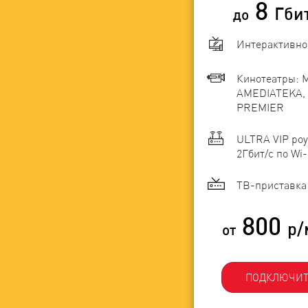
8
Гби
до
Интерактивно
Кинотеатры: 
AMEDIATEKA, 
PREMIER
ULTRA VIP роу
2Гбит/c по Wi-
ТВ-приставка 
800
р/
от
ПОДКЛЮЧИТ