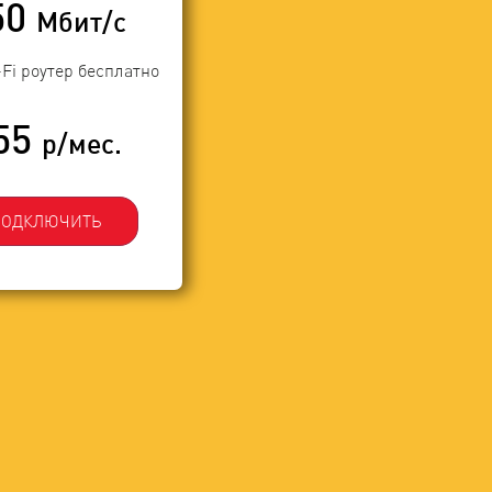
50
Мбит/с
-Fi роутер бесплатно
55
р/мес.
ПОДКЛЮЧИТЬ