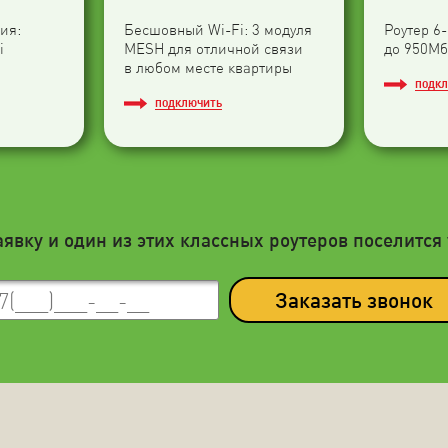
ия:
Бесшовный Wi-Fi: 3 модуля
Роутер 6
i
МESH для отличной связи
до 950Мб
в любом месте квартиры
ПОДК
ПОДКЛЮЧИТЬ
аявку и один из этих классных роутеров поселится 
Заказать звонок