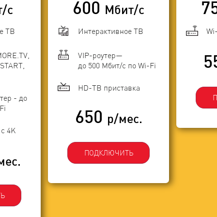
600
7
т/с
Мбит/с
е ТВ
Интерактивное ТВ
Wi
MORE.TV,
VIP-роутер—
5
START,
до 500 Мбит/с по Wi-Fi
HD-ТВ приставка
тер - до
Fi
650
р/мес.
с 4K
ПОДКЛЮЧИТЬ
мес.
Ь