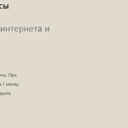
осы
интернета и
тно. При
а 1 месяц
ерите.