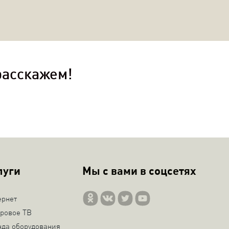
расскажем!
луги
Мы с вами в соцсетях
ернет
ровое ТВ
нда оборудования