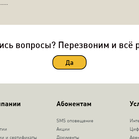
ись вопросы? Перезвоним и всё 
Да
мпании
Абонентам
Ус
SMS оповещение
Инт
гии
Акции
Циф
ии и сертификаты
Документы
Аре