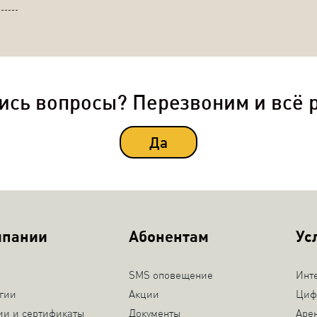
ись вопросы? Перезвоним и всё 
Да
мпании
Абонентам
Ус
SMS оповещение
Инт
гии
Акции
Циф
ии и сертификаты
Документы
Аре