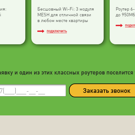
ия:
Бесшовный Wi-Fi: 3 модуля
Роутер 6
i
МESH для отличной связи
до 950Мб
в любом месте квартиры
ПОДК
ПОДКЛЮЧИТЬ
аявку и один из этих классных роутеров поселится 
Заказать звонок