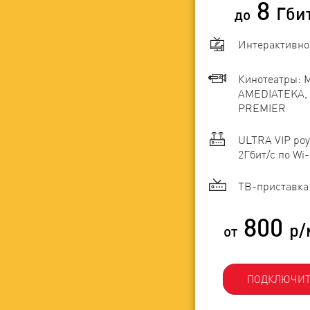
8
Гби
до
Интерактивно
Кинотеатры: 
AMEDIATEKA, 
PREMIER
ULTRA VIP роу
2Гбит/c по Wi-
ТВ-приставка 
800
р/
от
ПОДКЛЮЧИТ