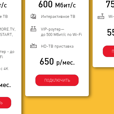
600
7
т/с
Мбит/с
е ТВ
Интерактивное ТВ
Wi
MORE.TV,
VIP-роутер—
5
START,
до 500 Мбит/с по Wi-Fi
HD-ТВ приставка
тер - до
Fi
650
р/мес.
с 4K
ПОДКЛЮЧИТЬ
мес.
Ь