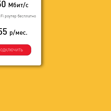
50
Мбит/с
-Fi роутер бесплатно
55
р/мес.
ПОДКЛЮЧИТЬ