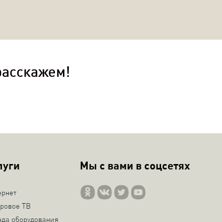
расскажем!
луги
Мы с вами в соцсетях
ернет
ровое ТВ
нда оборудования