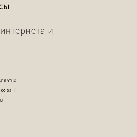
осы
интернета и
сплатно.
ко за 1
вы