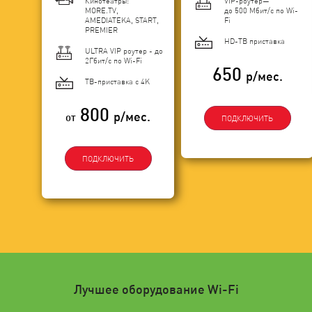
Кинотеатры:
VIP-роутер—
MORE.TV,
до 500 Мбит/с по Wi-
AMEDIATEKA, START,
Fi
PREMIER
HD-ТВ приставка
ULTRA VIP роутер - до
2Гбит/c по Wi-Fi
650
р/мес.
ТВ-приставка с 4K
800
р/мес.
от
ПОДКЛЮЧИТЬ
ПОДКЛЮЧИТЬ
Лучшее оборудование Wi-Fi