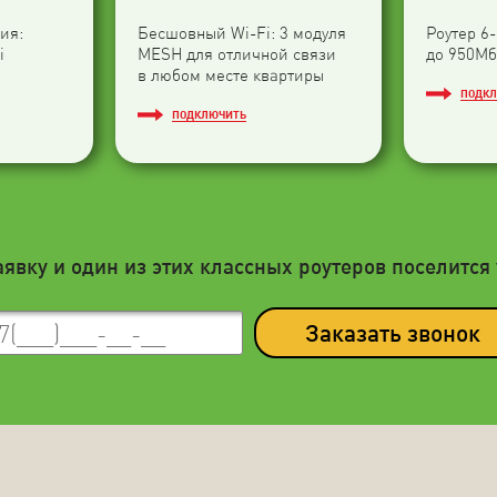
ия:
Бесшовный Wi-Fi: 3 модуля
Роутер 6
i
МESH для отличной связи
до 950Мб
в любом месте квартиры
ПОДК
ПОДКЛЮЧИТЬ
аявку и один из этих классных роутеров поселится 
Заказать звонок