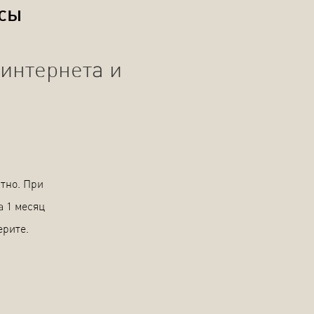
осы
интернета и
тно. При
а 1 месяц
ерите.