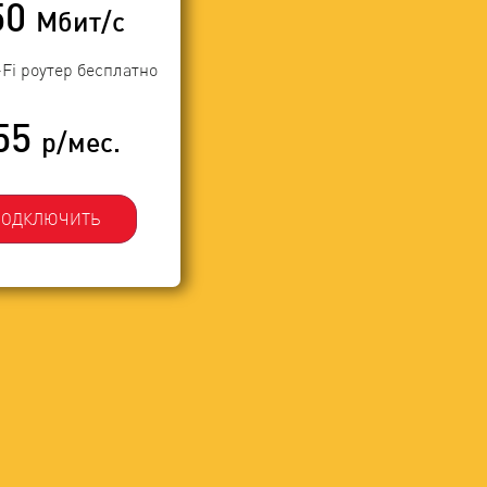
50
Мбит/с
-Fi роутер бесплатно
55
р/мес.
ПОДКЛЮЧИТЬ