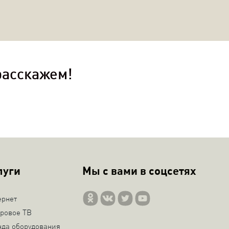
расскажем!
луги
Мы с вами в соцсетях
ернет
ровое ТВ
нда оборудования