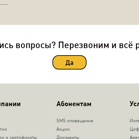
ись вопросы? Перезвоним и всё 
Да
мпании
Абонентам
Ус
SMS оповещение
Инт
гии
Акции
Циф
ии и сертификаты
Документы
Аре