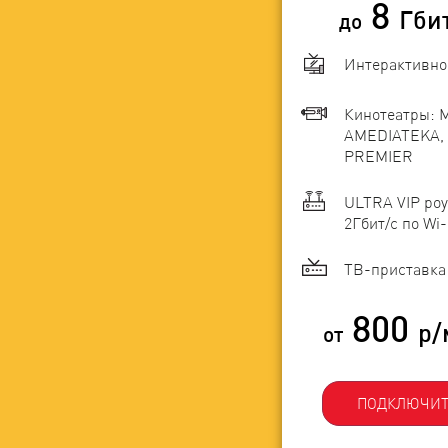
8
Гби
до
Интерактивно
Кинотеатры: 
AMEDIATEKA, 
PREMIER
ULTRA VIP роу
2Гбит/c по Wi-
ТВ-приставка 
800
р/
от
ПОДКЛЮЧИТ