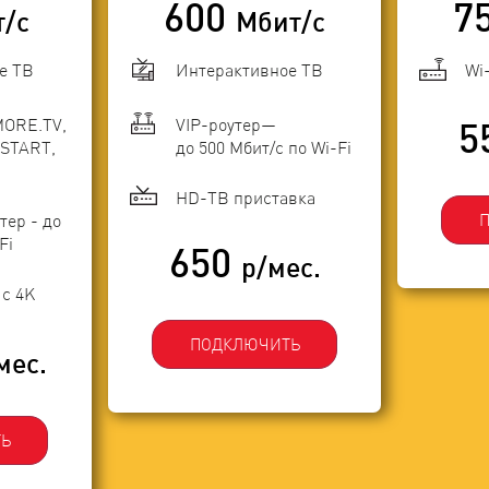
600
7
т/с
Мбит/с
е ТВ
Интерактивное ТВ
Wi
MORE.TV,
VIP-роутер—
5
START,
до 500 Мбит/с по Wi-Fi
HD-ТВ приставка
тер - до
Fi
650
р/мес.
с 4K
ПОДКЛЮЧИТЬ
мес.
Ь