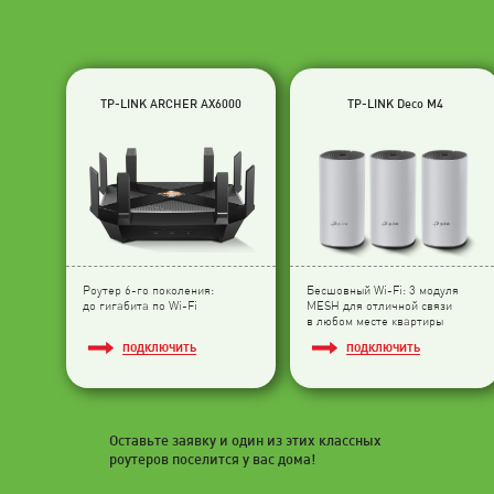
TP-LINK ARCHER AX6000
TP-LINK Deco M4
Роутер 6-го поколения:
Бесшовный Wi-Fi: 3 модуля
до гигабита по Wi-Fi
МESH для отличной связи
в любом месте квартиры
ПОДКЛЮЧИТЬ
ПОДКЛЮЧИТЬ
Оставьте заявку и один из этих классных
роутеров поселится у вас дома!