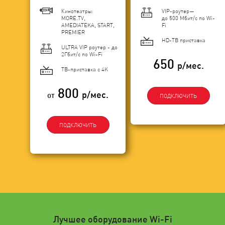
Кинотеатры:
VIP-роутер—
MORE.TV,
до 500 Мбит/с по Wi-
AMEDIATEKA, START,
Fi
PREMIER
HD-ТВ приставка
ULTRA VIP роутер - до
2Гбит/c по Wi-Fi
650
р/мес.
ТВ-приставка с 4K
800
р/мес.
от
ПОДКЛЮЧИТЬ
ПОДКЛЮЧИТЬ
Лучшее оборудование Wi-Fi