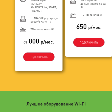
Кинотеатры:
VIP-роутер—
MORE.TV,
до 500 Мбит/с по Wi-
AMEDIATEKA, START,
Fi
PREMIER
HD-ТВ приставка
ULTRA VIP роутер - до
2Гбит/c по Wi-Fi
650
р/мес.
ТВ-приставка с 4K
800
р/мес.
от
ПОДКЛЮЧИТЬ
ПОДКЛЮЧИТЬ
Лучшее оборудование Wi-Fi