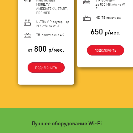
Кинотеатры:
VIP-роутер—
MORE.TV,
до 500 Мбит/с по Wi-
AMEDIATEKA, START,
Fi
PREMIER
HD-ТВ приставка
ULTRA VIP роутер - до
2Гбит/c по Wi-Fi
650
р/мес.
ТВ-приставка с 4K
800
р/мес.
от
ПОДКЛЮЧИТЬ
ПОДКЛЮЧИТЬ
Лучшее оборудование Wi-Fi