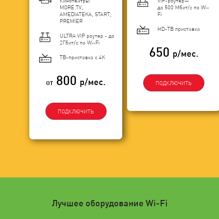
Кинотеатры:
VIP-роутер—
MORE.TV,
до 500 Мбит/с по Wi-
AMEDIATEKA, START,
Fi
PREMIER
HD-ТВ приставка
ULTRA VIP роутер - до
2Гбит/c по Wi-Fi
650
р/мес.
ТВ-приставка с 4K
800
р/мес.
от
ПОДКЛЮЧИТЬ
ПОДКЛЮЧИТЬ
Лучшее оборудование Wi-Fi