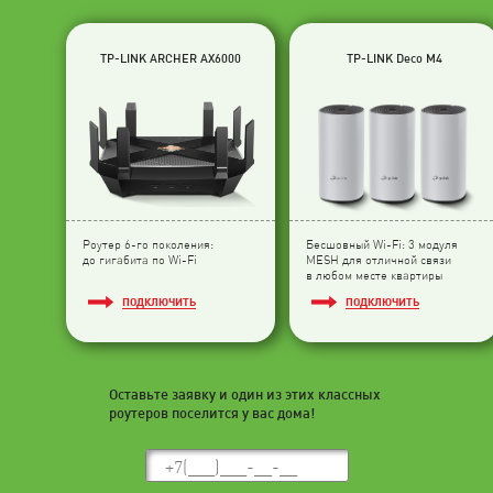
TP-LINK ARCHER AX6000
TP-LINK Deco M4
Роутер 6-го поколения:
Бесшовный Wi-Fi: 3 модуля
до гигабита по Wi-Fi
МESH для отличной связи
в любом месте квартиры
ПОДКЛЮЧИТЬ
ПОДКЛЮЧИТЬ
Оставьте заявку и один из этих классных
роутеров поселится у вас дома!