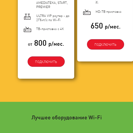
AMEDIATEKA, START,
Fi
PREMIER
HD-ТВ приставка
ULTRA VIP роутер - до
2Гбит/c по Wi-Fi
650
р/мес.
ТВ-приставка с 4K
800
р/мес.
от
ПОДКЛЮЧИТЬ
ПОДКЛЮЧИТЬ
Лучшее оборудование Wi-Fi