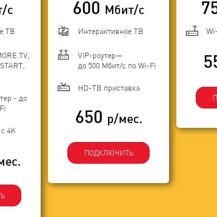
600
7
т/с
Мбит/с
е ТВ
Интерактивное ТВ
Wi
MORE.TV,
VIP-роутер—
5
START,
до 500 Мбит/с по Wi-Fi
HD-ТВ приставка
тер - до
Fi
650
р/мес.
с 4K
ПОДКЛЮЧИТЬ
мес.
Ь