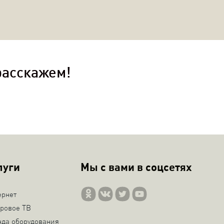
расскажем!
луги
Мы с вами в соцсетях
ернет
ровое ТВ
нда оборудования