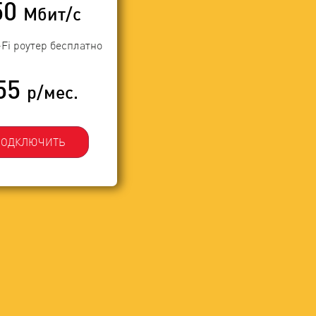
50
Мбит/с
-Fi роутер бесплатно
55
р/мес.
ПОДКЛЮЧИТЬ