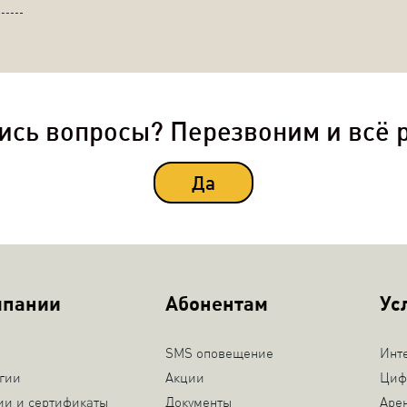
ись вопросы? Перезвоним и всё 
Да
мпании
Абонентам
Ус
SMS оповещение
Инт
гии
Акции
Циф
ии и сертификаты
Документы
Аре