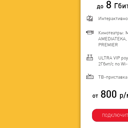
8
Гби
до
Интерактивно
Кинотеатры: 
AMEDIATEKA, 
PREMIER
ULTRA VIP роу
2Гбит/c по Wi-
ТВ-приставка 
800
р/
от
ПОДКЛЮЧИТ