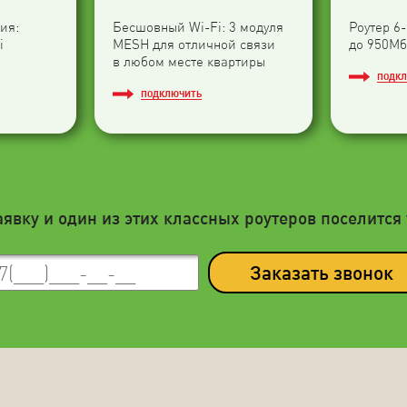
ия:
Бесшовный Wi-Fi: 3 модуля
Роутер 6
i
МESH для отличной связи
до 950Мб
в любом месте квартиры
ПОДК
ПОДКЛЮЧИТЬ
аявку и один из этих классных роутеров поселится 
Заказать звонок