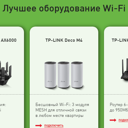
Лучшее оборудование Wi-Fi
 AX6000
TP-LINK Deco M4
TP-LIN
ия:
Бесшовный Wi-Fi: 3 модуля
Роутер 6
i
МESH для отличной связи
до 950Мб
в любом месте квартиры
ПОДК
ПОДКЛЮЧИТЬ