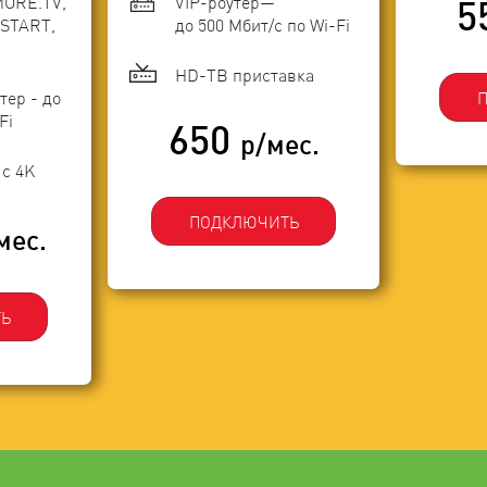
MORE.TV,
VIP-роутер—
5
START,
до 500 Мбит/с по Wi-Fi
HD-ТВ приставка
тер - до
Fi
650
р/мес.
с 4K
ПОДКЛЮЧИТЬ
мес.
Ь