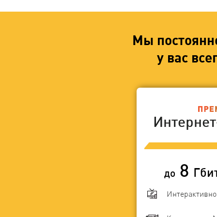
Мы постоянн
у вас вс
Интерне
8
Гби
до
Интерактивно