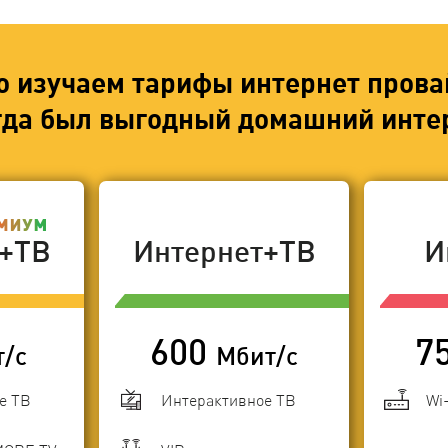
о изучаем тарифы интернет прова
егда был выгодный домашний интер
т+ТВ
Интернет+ТВ
И
600
7
т/с
Мбит/с
е ТВ
Интерактивное ТВ
Wi