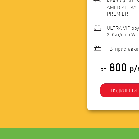
Кинотеатры: 
AMEDIATEKA, 
PREMIER
ULTRA VIP роу
2Гбит/c по Wi-
ТВ-приставка 
800
р/
от
ПОДКЛЮЧИТ