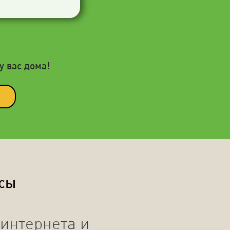
у вас дома!
осы
интернета и