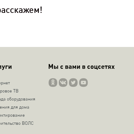
расскажем!
луги
Мы с вами в соцсетях
ернет
ровое ТВ
нда оборудования
ения для дома
ектирование
оительство ВОЛС