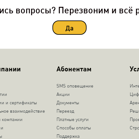
ись вопросы? Перезвоним и всё 
Да
мпании
Абонентам
Ус
SMS оповещение
Инт
гии
Акции
Циф
ии и сертификаты
Документы
Аре
ьное взаимодействие
Переезд
Реш
я компании
Платные услуги
Про
ии
Способы оплаты
Стр
ы
Поддержка