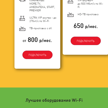
Кинотеатры:
VIP-роутер—
MORE.TV,
до 500 Мбит/с по Wi-
AMEDIATEKA, START,
Fi
PREMIER
HD-ТВ приставка
ULTRA VIP роутер - до
2Гбит/c по Wi-Fi
650
р/мес.
ТВ-приставка с 4K
800
р/мес.
от
ПОДКЛЮЧИТЬ
ПОДКЛЮЧИТЬ
Лучшее оборудование Wi-Fi