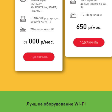
Кинотеатры:
VIP-роутер—
MORE.TV,
до 500 Мбит/с по Wi-
AMEDIATEKA, START,
Fi
PREMIER
HD-ТВ приставка
ULTRA VIP роутер - до
2Гбит/c по Wi-Fi
650
р/мес.
ТВ-приставка с 4K
800
р/мес.
от
ПОДКЛЮЧИТЬ
ПОДКЛЮЧИТЬ
Лучшее оборудование Wi-Fi