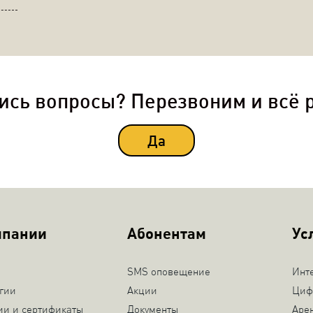
ись вопросы? Перезвоним и всё 
Да
мпании
Абонентам
Ус
SMS оповещение
Инт
гии
Акции
Циф
ии и сертификаты
Документы
Аре