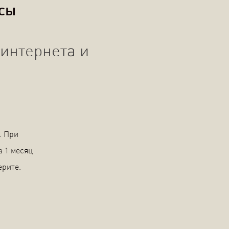
осы
интернета и
. При
а 1 месяц
ерите.