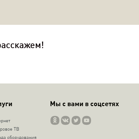
расскажем!
луги
Мы с вами в соцсетях
ернет
ровое ТВ
нда оборудования