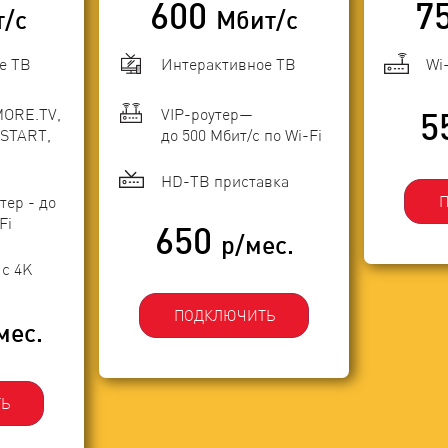
600
7
т/с
Мбит/с
е ТВ
Интерактивное ТВ
Wi
MORE.TV,
VIP-роутер—
5
START,
до 500 Мбит/с по Wi-Fi
HD-ТВ приставка
тер - до
Fi
650
р/мес.
с 4K
ПОДКЛЮЧИТЬ
мес.
Ь