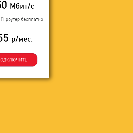
50
Мбит/с
-Fi роутер бесплатно
55
р/мес.
ПОДКЛЮЧИТЬ