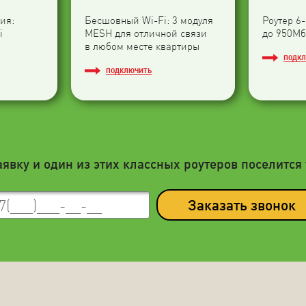
ия:
Бесшовный Wi-Fi: 3 модуля
Роутер 6
i
МESH для отличной связи
до 950Мб
в любом месте квартиры
ПОДК
ПОДКЛЮЧИТЬ
аявку и один из этих классных роутеров поселится 
Заказать звонок