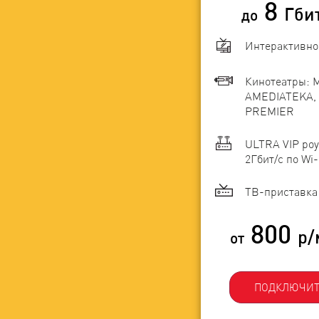
8
Гби
до
Интерактивно
Кинотеатры: 
AMEDIATEKA, 
PREMIER
ULTRA VIP роу
2Гбит/c по Wi-
ТВ-приставка 
800
р/
от
ПОДКЛЮЧИТ