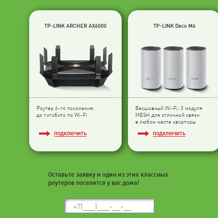
TP-LINK ARCHER AX6000
TP-LINK Deco M4
Роутер 6-го поколения:
Бесшовный Wi-Fi: 3 модуля
до гигабита по Wi-Fi
МESH для отличной связи
в любом месте квартиры
ПОДКЛЮЧИТЬ
ПОДКЛЮЧИТЬ
Оставьте заявку и один из этих классных
роутеров поселится у вас дома!