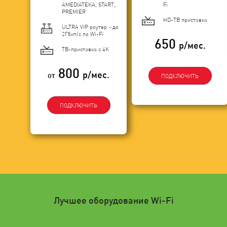
AMEDIATEKA, START,
Fi
PREMIER
HD-ТВ приставка
ULTRA VIP роутер - до
2Гбит/c по Wi-Fi
650
р/мес.
ТВ-приставка с 4K
800
р/мес.
от
ПОДКЛЮЧИТЬ
ПОДКЛЮЧИТЬ
Лучшее оборудование Wi-Fi