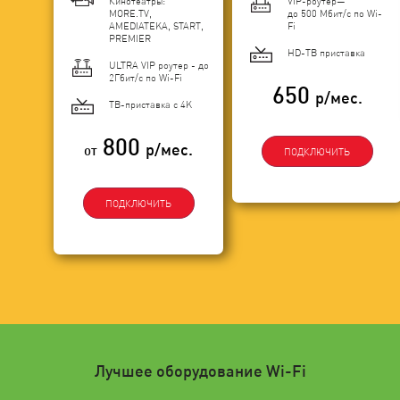
Кинотеатры:
VIP-роутер—
MORE.TV,
до 500 Мбит/с по Wi-
AMEDIATEKA, START,
Fi
PREMIER
HD-ТВ приставка
ULTRA VIP роутер - до
2Гбит/c по Wi-Fi
650
р/мес.
ТВ-приставка с 4K
800
р/мес.
от
ПОДКЛЮЧИТЬ
ПОДКЛЮЧИТЬ
Лучшее оборудование Wi-Fi