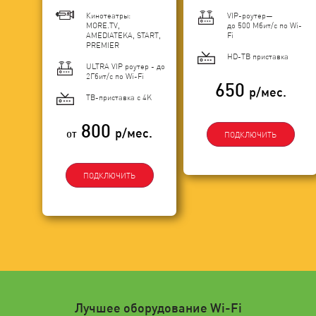
Кинотеатры:
VIP-роутер—
MORE.TV,
до 500 Мбит/с по Wi-
AMEDIATEKA, START,
Fi
PREMIER
HD-ТВ приставка
ULTRA VIP роутер - до
2Гбит/c по Wi-Fi
650
р/мес.
ТВ-приставка с 4K
800
р/мес.
от
ПОДКЛЮЧИТЬ
ПОДКЛЮЧИТЬ
Лучшее оборудование Wi-Fi