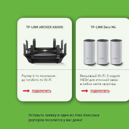
TP-LINK ARCHER AX6000
TP-LINK Deco M4
Роутер 6-го поколения:
Бесшовный Wi-Fi: 3 модуля
до гигабита по Wi-Fi
МESH для отличной связи
в любом месте квартиры
ПОДКЛЮЧИТЬ
ПОДКЛЮЧИТЬ
Оставьте заявку и один из этих классных
роутеров поселится у вас дома!