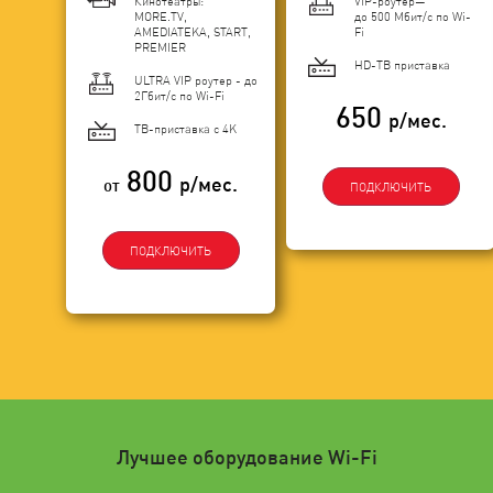
Кинотеатры:
VIP-роутер—
MORE.TV,
до 500 Мбит/с по Wi-
AMEDIATEKA, START,
Fi
PREMIER
HD-ТВ приставка
ULTRA VIP роутер - до
2Гбит/c по Wi-Fi
650
р/мес.
ТВ-приставка с 4K
800
р/мес.
от
ПОДКЛЮЧИТЬ
ПОДКЛЮЧИТЬ
Лучшее оборудование Wi-Fi