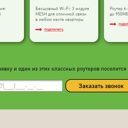
ия:
Бесшовный Wi-Fi: 3 модуля
Роутер 6
i
МESH для отличной связи
до 950Мб
в любом месте квартиры
ПОДК
ПОДКЛЮЧИТЬ
аявку и один из этих классных роутеров поселится 
Заказать звонок