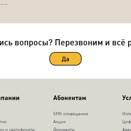
ись вопросы? Перезвоним и всё 
Да
мпании
Абонентам
Ус
SMS оповещение
Инт
гии
Акции
Циф
ии и сертификаты
Документы
Аре