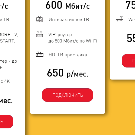
600
7
т/с
Мбит/с
е ТВ
Интерактивное ТВ
Wi
MORE.TV,
VIP-роутер—
5
START,
до 500 Мбит/с по Wi-Fi
HD-ТВ приставка
тер - до
Fi
650
р/мес.
с 4K
ПОДКЛЮЧИТЬ
мес.
Ь