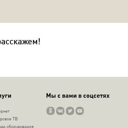
расскажем!
луги
Мы с вами в соцсетях
ернет
ровое ТВ
нда оборудования