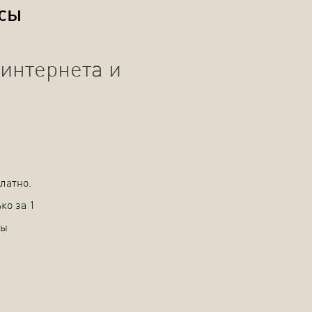
осы
интернета и
латно.
ко за 1
вы