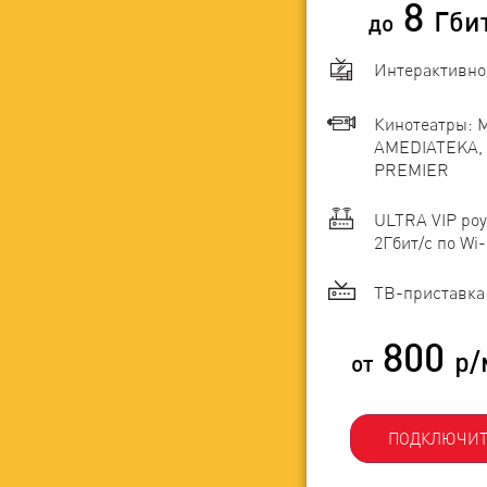
8
Гби
до
Интерактивно
Кинотеатры: 
AMEDIATEKA, 
PREMIER
ULTRA VIP роу
2Гбит/c по Wi-
ТВ-приставка 
800
р/
от
ПОДКЛЮЧИТ