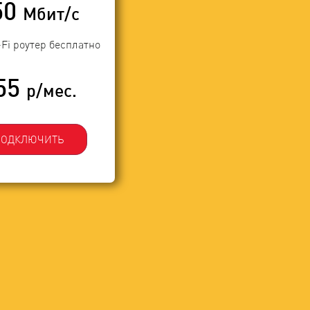
50
Мбит/с
-Fi роутер бесплатно
55
р/мес.
ПОДКЛЮЧИТЬ