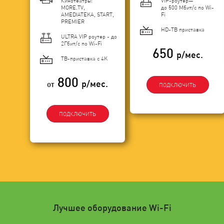
Кинотеатры:
VIP-роутер—
MORE.TV,
до 500 Мбит/с по Wi-
AMEDIATEKA, START,
Fi
PREMIER
HD-ТВ приставка
ULTRA VIP роутер - до
2Гбит/c по Wi-Fi
650
р/мес.
ТВ-приставка с 4K
800
р/мес.
от
ПОДКЛЮЧИТЬ
ПОДКЛЮЧИТЬ
Лучшее оборудование Wi-Fi