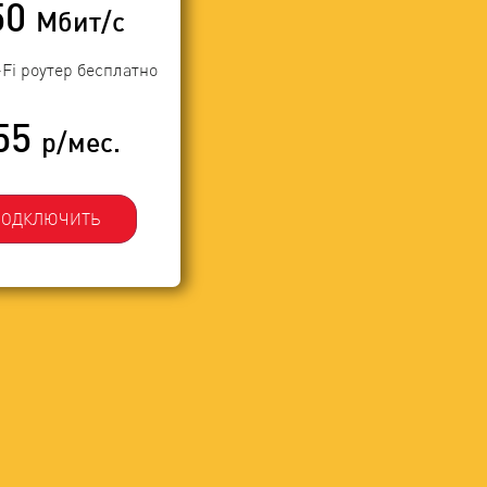
50
Мбит/с
-Fi роутер бесплатно
55
р/мес.
ПОДКЛЮЧИТЬ