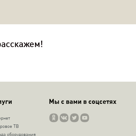
расскажем!
луги
Мы с вами в соцсетях
ернет
ровое ТВ
нда оборудования