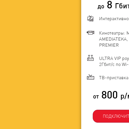
8
Гби
до
Интерактивно
Кинотеатры: 
AMEDIATEKA, 
PREMIER
ULTRA VIP роу
2Гбит/c по Wi-
ТВ-приставка 
800
р/
от
ПОДКЛЮЧИТ