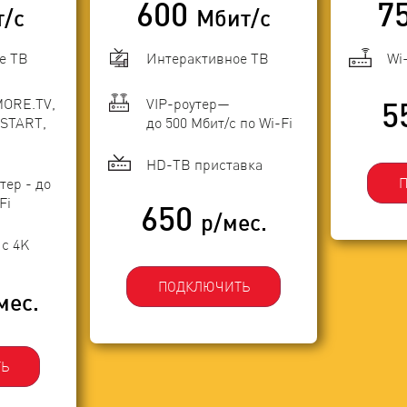
600
7
т/с
Мбит/с
е ТВ
Интерактивное ТВ
Wi
MORE.TV,
VIP-роутер—
5
START,
до 500 Мбит/с по Wi-Fi
HD-ТВ приставка
тер - до
Fi
650
р/мес.
с 4K
ПОДКЛЮЧИТЬ
мес.
Ь