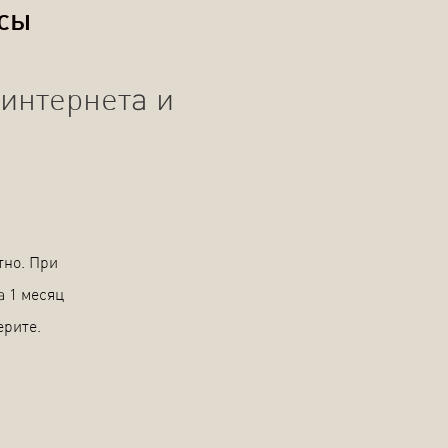
осы
интернета и
тно. При
а 1 месяц
ерите.