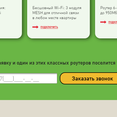
ия:
Бесшовный Wi-Fi: 3 модуля
Роутер 6
i
МESH для отличной связи
до 950Мб
в любом месте квартиры
ПОДК
ПОДКЛЮЧИТЬ
аявку и один из этих классных роутеров поселится 
Заказать звонок