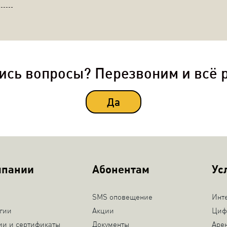
ись вопросы? Перезвоним и всё 
Да
мпании
Абонентам
Ус
SMS оповещение
Инт
гии
Акции
Циф
ии и сертификаты
Документы
Аре