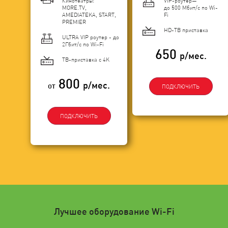
Кинотеатры:
VIP-роутер—
MORE.TV,
до 500 Мбит/с по Wi-
AMEDIATEKA, START,
Fi
PREMIER
HD-ТВ приставка
ULTRA VIP роутер - до
2Гбит/c по Wi-Fi
650
р/мес.
ТВ-приставка с 4K
800
р/мес.
от
ПОДКЛЮЧИТЬ
ПОДКЛЮЧИТЬ
Лучшее оборудование Wi-Fi