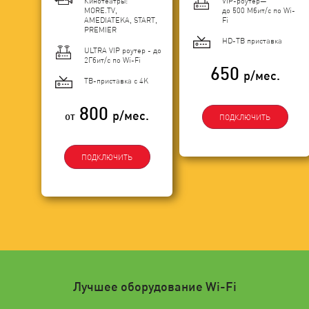
Кинотеатры:
VIP-роутер—
MORE.TV,
до 500 Мбит/с по Wi-
AMEDIATEKA, START,
Fi
PREMIER
HD-ТВ приставка
ULTRA VIP роутер - до
2Гбит/c по Wi-Fi
650
р/мес.
ТВ-приставка с 4K
800
р/мес.
от
ПОДКЛЮЧИТЬ
ПОДКЛЮЧИТЬ
Лучшее оборудование Wi-Fi