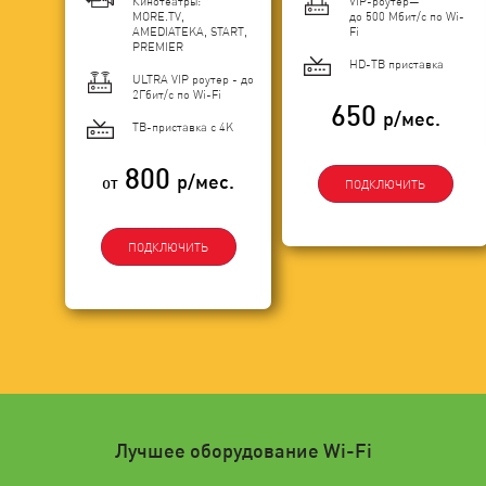
Кинотеатры:
VIP-роутер—
MORE.TV,
до 500 Мбит/с по Wi-
AMEDIATEKA, START,
Fi
PREMIER
HD-ТВ приставка
ULTRA VIP роутер - до
2Гбит/c по Wi-Fi
650
р/мес.
ТВ-приставка с 4K
800
р/мес.
от
ПОДКЛЮЧИТЬ
ПОДКЛЮЧИТЬ
Лучшее оборудование Wi-Fi