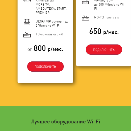
Кинотеатры:
VIP-роутер—
MORE.TV,
до 500 Мбит/с по Wi-
AMEDIATEKA, START,
Fi
PREMIER
HD-ТВ приставка
ULTRA VIP роутер - до
2Гбит/c по Wi-Fi
650
р/мес.
ТВ-приставка с 4K
800
р/мес.
от
ПОДКЛЮЧИТЬ
ПОДКЛЮЧИТЬ
Лучшее оборудование Wi-Fi