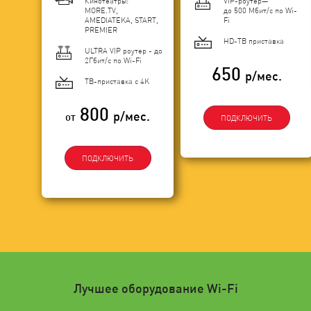
Кинотеатры:
VIP-роутер—
MORE.TV,
до 500 Мбит/с по Wi-
AMEDIATEKA, START,
Fi
PREMIER
HD-ТВ приставка
ULTRA VIP роутер - до
2Гбит/c по Wi-Fi
650
р/мес.
ТВ-приставка с 4K
800
р/мес.
от
ПОДКЛЮЧИТЬ
ПОДКЛЮЧИТЬ
Лучшее оборудование Wi-Fi