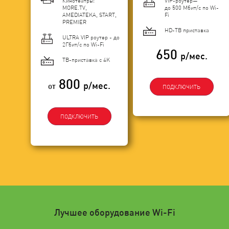
Кинотеатры:
VIP-роутер—
MORE.TV,
до 500 Мбит/с по Wi-
AMEDIATEKA, START,
Fi
PREMIER
HD-ТВ приставка
ULTRA VIP роутер - до
2Гбит/c по Wi-Fi
650
р/мес.
ТВ-приставка с 4K
800
р/мес.
от
ПОДКЛЮЧИТЬ
ПОДКЛЮЧИТЬ
Лучшее оборудование Wi-Fi