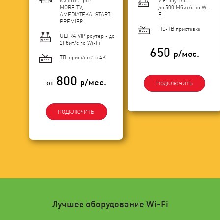
Кинотеатры:
VIP-роутер—
MORE.TV,
до 500 Мбит/с по Wi-
AMEDIATEKA, START,
Fi
PREMIER
HD-ТВ приставка
ULTRA VIP роутер - до
2Гбит/c по Wi-Fi
650
р/мес.
ТВ-приставка с 4K
800
р/мес.
от
ПОДКЛЮЧИТЬ
ПОДКЛЮЧИТЬ
Лучшее оборудование Wi-Fi