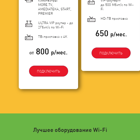
Кинотеатры:
VIP-роутер—
MORE.TV,
до 500 Мбит/с по Wi-
AMEDIATEKA, START,
Fi
PREMIER
HD-ТВ приставка
ULTRA VIP роутер - до
2Гбит/c по Wi-Fi
650
р/мес.
ТВ-приставка с 4K
800
р/мес.
от
ПОДКЛЮЧИТЬ
ПОДКЛЮЧИТЬ
Лучшее оборудование Wi-Fi