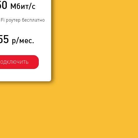
50
Мбит/с
-Fi роутер бесплатно
55
р/мес.
ПОДКЛЮЧИТЬ