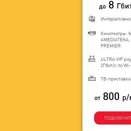
8
Гби
до
Интерактивно
Кинотеатры: 
AMEDIATEKA, 
PREMIER
ULTRA VIP роу
2Гбит/c по Wi-
ТВ-приставка 
800
р/
от
ПОДКЛЮЧИТ