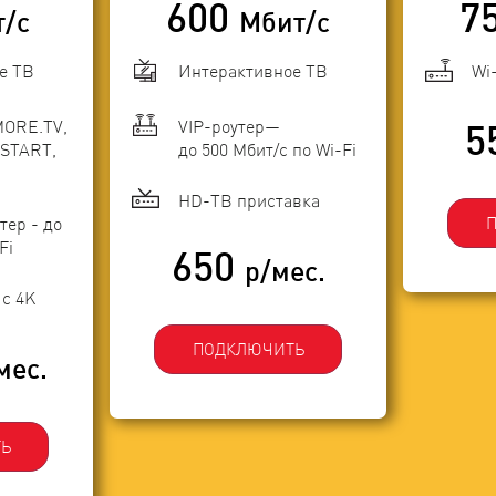
600
7
т/с
Мбит/с
е ТВ
Интерактивное ТВ
Wi
MORE.TV,
VIP-роутер—
5
START,
до 500 Мбит/с по Wi-Fi
HD-ТВ приставка
тер - до
Fi
650
р/мес.
с 4K
ПОДКЛЮЧИТЬ
мес.
Ь