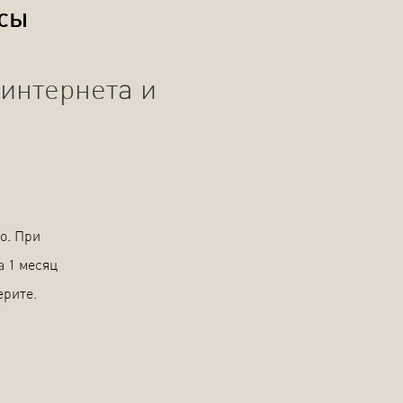
осы
интернета и
о. При
а 1 месяц
ерите.