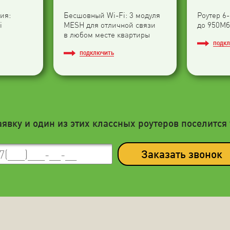
ия:
Бесшовный Wi-Fi: 3 модуля
Роутер 6
i
МESH для отличной связи
до 950Мб
в любом месте квартиры
ПОДК
ПОДКЛЮЧИТЬ
аявку и один из этих классных роутеров поселится 
Заказать звонок