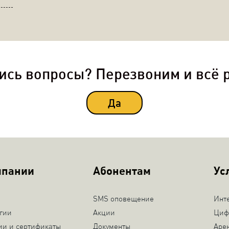
ись вопросы? Перезвоним и всё 
Да
мпании
Абонентам
Ус
SMS оповещение
Инт
гии
Акции
Циф
ии и сертификаты
Документы
Аре