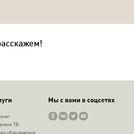
расскажем!
луги
Мы с вами в соцсетях
ернет
ровое ТВ
нда оборудования