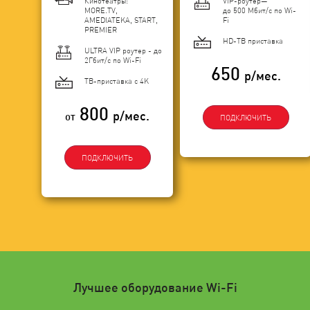
Кинотеатры:
VIP-роутер—
MORE.TV,
до 500 Мбит/с по Wi-
AMEDIATEKA, START,
Fi
PREMIER
HD-ТВ приставка
ULTRA VIP роутер - до
2Гбит/c по Wi-Fi
650
р/мес.
ТВ-приставка с 4K
800
р/мес.
от
ПОДКЛЮЧИТЬ
ПОДКЛЮЧИТЬ
Лучшее оборудование Wi-Fi